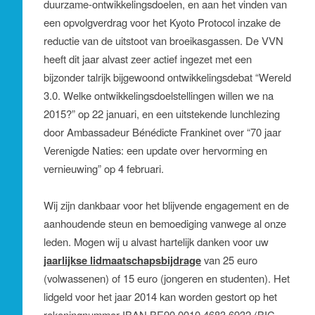
duurzame-ontwikkelingsdoelen, en aan het vinden van
een opvolgverdrag voor het Kyoto Protocol inzake de
reductie van de uitstoot van broeikasgassen. De VVN
heeft dit jaar alvast zeer actief ingezet met een
bijzonder talrijk bijgewoond ontwikkelingsdebat “Wereld
3.0. Welke ontwikkelingsdoelstellingen willen we na
2015?” op 22 januari, en een uitstekende lunchlezing
door Ambassadeur Bénédicte Frankinet over “70 jaar
Verenigde Naties: een update over hervorming en
vernieuwing” op 4 februari.
Wij zijn dankbaar voor het blijvende engagement en de
aanhoudende steun en bemoediging vanwege al onze
leden. Mogen wij u alvast hartelijk danken voor uw
jaarlijkse lidmaatschapsbijdrage
van 25 euro
(volwassenen) of 15 euro (jongeren en studenten). Het
lidgeld voor het jaar 2014 kan worden gestort op het
rekeningnummer IBAN BE90 0010 4683 6932 (BIC