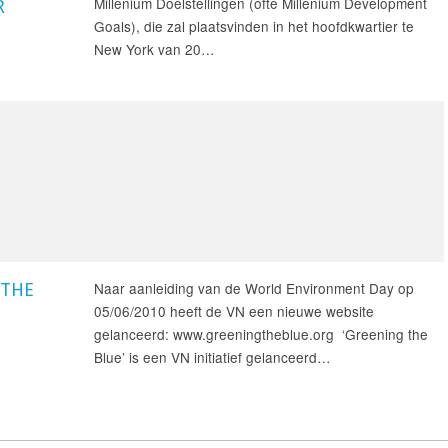
Millenium Doelstellingen (ofte Millenium Development
R
Goals), die zal plaatsvinden in het hoofdkwartier te
New York van 20…
Naar aanleiding van de World Environment Day op
 THE
05/06/2010 heeft de VN een nieuwe website
gelanceerd: www.greeningtheblue.org ‘Greening the
Blue’ is een VN initiatief gelanceerd…