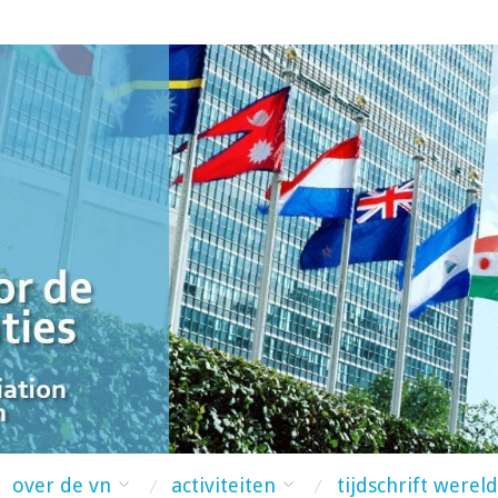
over de vn
activiteiten
tijdschrift werel