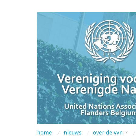
home
nieuws
over de vvn