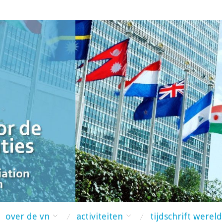
over de vn
activiteiten
tijdschrift werel