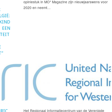
opiniestuk in MO* Magazine zijn nieuwjaarswens voor
2020 en neemt…
R
LGIË:
 KIND
 EEN
TEIT
E
T”
Het Regionaal Informatiecentrum van de Verenigde
NRIC