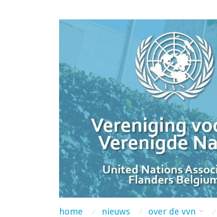
home
nieuws
over de vvn