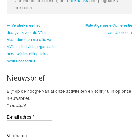
Comments are closed, but
trackbacks
and pingbacks
are open.
← Versterk mee het
40ste Algemene Conferentie
draagvlak voor de VN in
van Unesco →
Vlaanderen en word lid van
VVN als individu, organisatie,
onderwijsinstelling, lokaal
bestuur of bedrijf
Nieuwsbrief
Blijf op de hoogte van al onze activiteiten en schrijf u in op onze
nieuwsbrief.
*
verplicht
E-mail adres
*
Voornaam