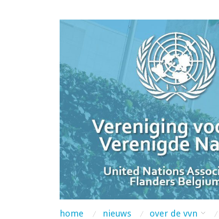
home
nieuws
over de vvn