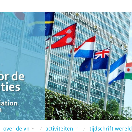
over de vn
activiteiten
tijdschrift werel