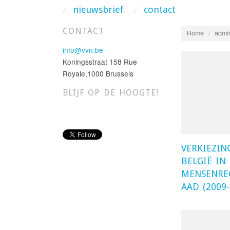
nieuwsbrief
contact
CONTACT
Home
/
admi
info@vvn.be
Koningsstraat 158 Rue
Royale,1000 Brussels
BLIJF OP DE HOOGTE!
VERKIEZIN
BELGIË IN
MENSENRE
AAD (2009-