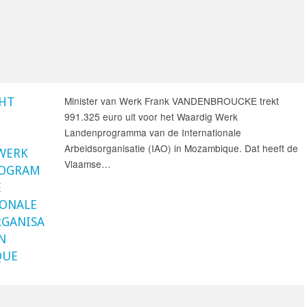
Minister van Werk Frank VANDENBROUCKE trekt
HT
991.325 euro uit voor het Waardig Werk
Landenprogramma van de Internationale
Arbeidsorganisatie (IAO) in Mozambique. Dat heeft de
WERK
Vlaamse…
OGRAM
E
IONALE
RGANISA
IN
QUE